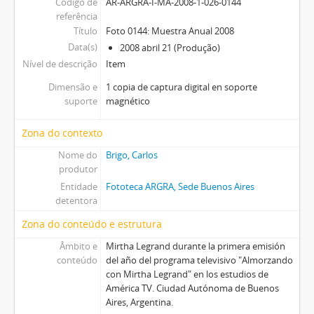
Código de
AR-ARGRA-I-MA-2008-1-026-0144
referência
Título
Foto 0144: Muestra Anual 2008
Data(s)
2008 abril 21 (Produção)
Nível de descrição
Item
Dimensão e
1 copia de captura digital en soporte
suporte
magnético
Zona do contexto
Nome do
Brigo, Carlos
produtor
Entidade
Fototeca ARGRA, Sede Buenos Aires
detentora
Zona do conteúdo e estrutura
Âmbito e
Mirtha Legrand durante la primera emisión
conteúdo
del año del programa televisivo "Almorzando
con Mirtha Legrand" en los estudios de
América TV. Ciudad Autónoma de Buenos
Aires, Argentina.