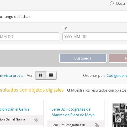
Descri
por rango de fecha :
Fin
r vista previa
Ver :
Ordenar por:
Código de r
esultados con objetos digitales
Muestra los resultados con objetos 
ción Daniel García
Serie 02: Fotografías de
Madres de Plaza de Mayo
ión Daniel García
Serie 02: Fotografías de