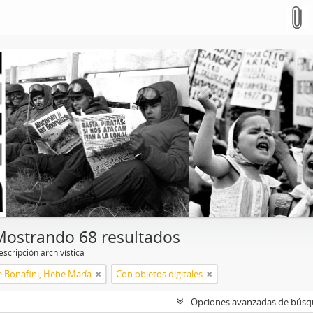
Mostrando 68 resultados
scripción archivística
e Bonafini, Hebe María
Con objetos digitales
Opciones avanzadas de bús