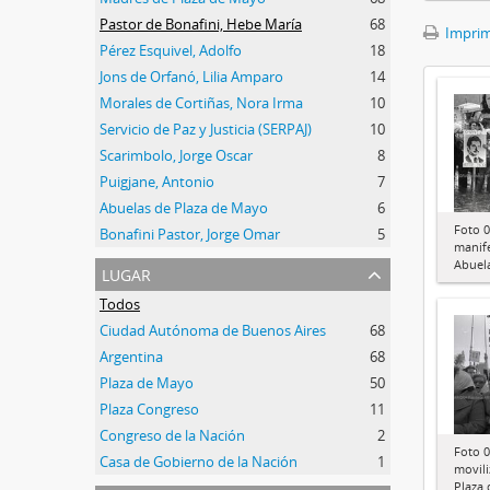
Pastor de Bonafini, Hebe María
68
Imprimi
Pérez Esquivel, Adolfo
18
Jons de Orfanó, Lilia Amparo
14
Morales de Cortiñas, Nora Irma
10
Servicio de Paz y Justicia (SERPAJ)
10
Scarimbolo, Jorge Oscar
8
Puigjane, Antonio
7
Abuelas de Plaza de Mayo
6
Foto 0
Bonafini Pastor, Jorge Omar
5
manif
Abuel
lugar
Todos
Ciudad Autónoma de Buenos Aires
68
Argentina
68
Plaza de Mayo
50
Plaza Congreso
11
Congreso de la Nación
2
Foto 0
Casa de Gobierno de la Nación
1
movil
Plaza