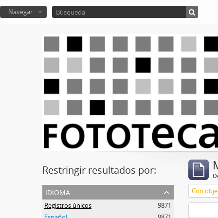
Navegar
Restringir resultados por:
De
idioma
Con objet
Registros únicos
9871
Español
9871