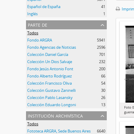
Español de España
41
Imprimi
Inglés
1
parte de
Todos
Fondo ARGRA
5941
Fondo Agencias de Noticias
2596
Colección Daniel García
701
Colección Un Dios Salvaje
232
Fondo Jesús Antonio Font
200
Fondo Alberto Rodríguez
66
Colección Francisco Oliva
54
Colección Gustavo Zaninelli
30
Colección Pablo Lasansky
26
Colección Eduardo Longoni
13
Foto 0
guerra
institución archivística
Todos
Fototeca ARGRA, Sede Buenos Aires
6640