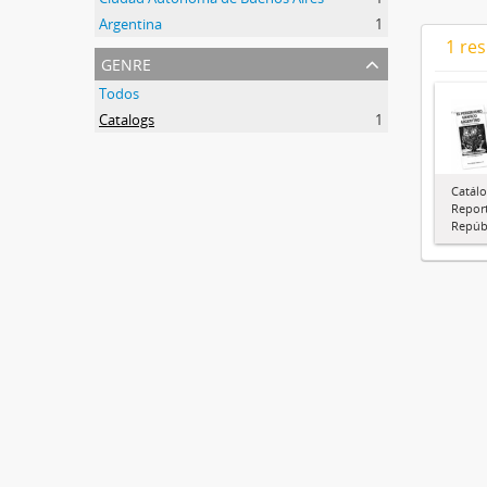
Argentina
1
1 res
genre
Todos
Catalogs
1
Catálo
Report
Repúbl