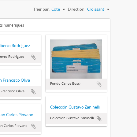
Trier par:
Cote
Direction:
Croissant
ets numériques
lberto Rodríguez
erto Rodríguez
n Francisco Oliva
Fondo Carlos Bosch
 Francisco Oliva
Colección Gustavo Zaninelli
uan Carlos Piovano
Colección Gustavo Zaninelli
n Carlos Piovano