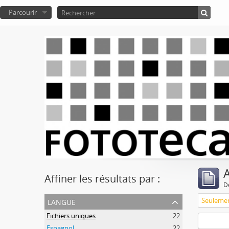
Parcourir
A
Affiner les résultats par :
D
langue
Fichiers uniques
22
Espagnol
22