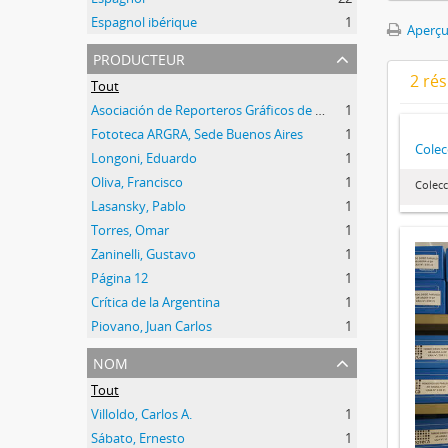
Espagnol ibérique
1
Aperçu
producteur
2 ré
Tout
Asociación de Reporteros Gráficos de la República Argentina
1
Fototeca ARGRA, Sede Buenos Aires
1
Colec
Longoni, Eduardo
1
Oliva, Francisco
1
Colecc
Lasansky, Pablo
1
Torres, Omar
1
Zaninelli, Gustavo
1
Página 12
1
Crítica de la Argentina
1
Piovano, Juan Carlos
1
nom
Tout
Villoldo, Carlos A.
1
Sábato, Ernesto
1