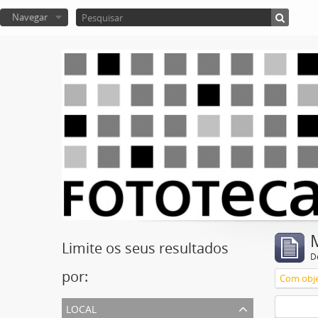
Navegar
Limite os seus resultados
D
por:
Com obje
local