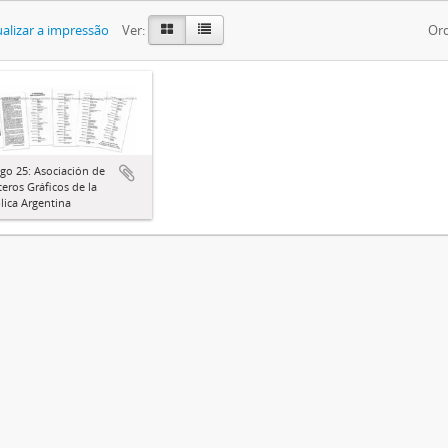
alizar a impressão
Ver:
Ord
go 25: Asociación de
eros Gráficos de la
ica Argentina