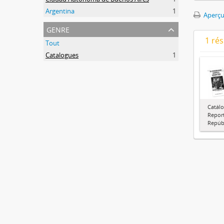
Argentina
1
Aperçu
genre
1 ré
Tout
Catalogues
1
Catálo
Report
Repúbl