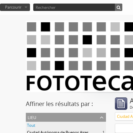
Parcourir
A
Affiner les résultats par :
D
lieu
Ciudad A
Tout
Ciudad Autónoma de Buenos Aires
1