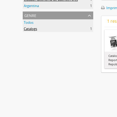
Argentina
1
Imprimi
genre
1 res
Todos
Catalogs
1
Catálo
Report
Repúbl