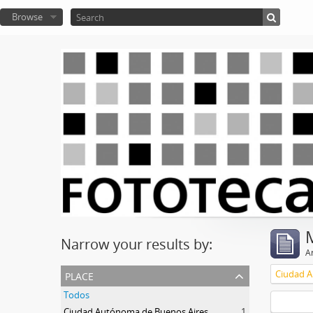
Browse
Narrow your results by:
Ar
place
Ciudad A
Todos
Ciudad Autónoma de Buenos Aires
1