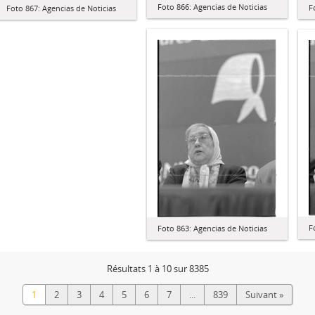
Foto 866: Agencias de Noticias
F
Foto 867: Agencias de Noticias
F
Foto 863: Agencias de Noticias
Résultats 1 à 10 sur 8385
1
2
3
4
5
6
7
...
839
Suivant »