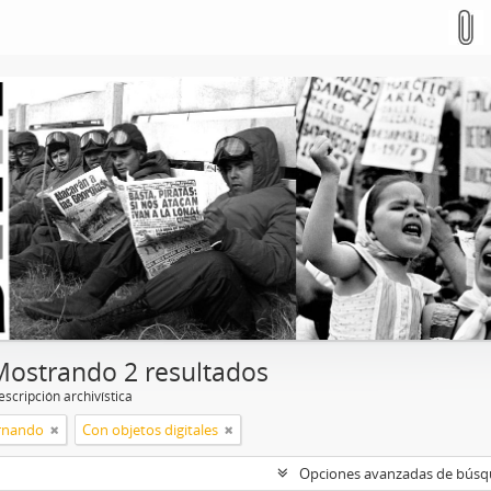
Mostrando 2 resultados
scripción archivística
rnando
Con objetos digitales
Opciones avanzadas de bús