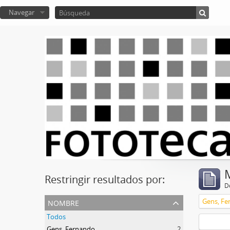
Navegar
Restringir resultados por:
De
nombre
Gens, Fe
Todos
Gens, Fernando
2