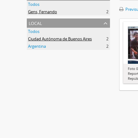
Todos
Previsu
Gens, Fernando
2
local
Todos
Ciudad Autónoma de Buenos Aires
2
Argentina
2
Foto 0
Report
Repúbl