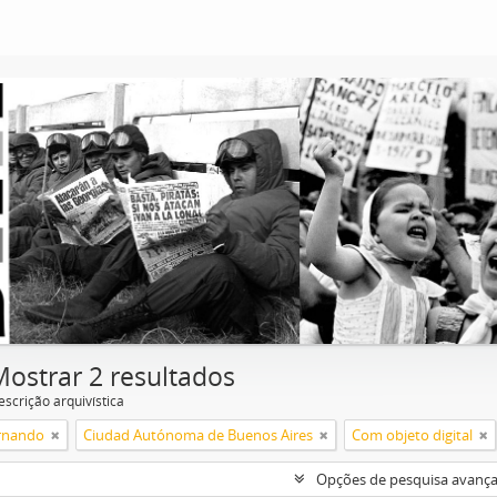
Mostrar 2 resultados
escrição arquivística
rnando
Ciudad Autónoma de Buenos Aires
Com objeto digital
Opções de pesquisa avanç