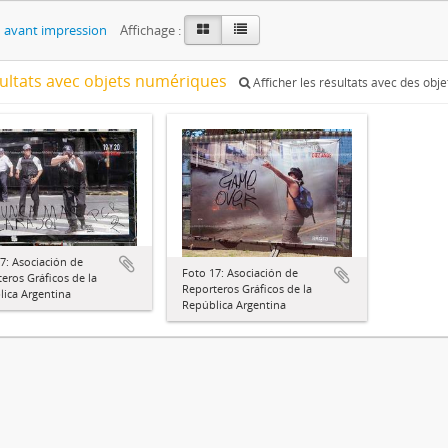
 avant impression
Affichage :
sultats avec objets numériques
Afficher les résultats avec des obj
7: Asociación de
Foto 17: Asociación de
eros Gráficos de la
Reporteros Gráficos de la
ica Argentina
República Argentina