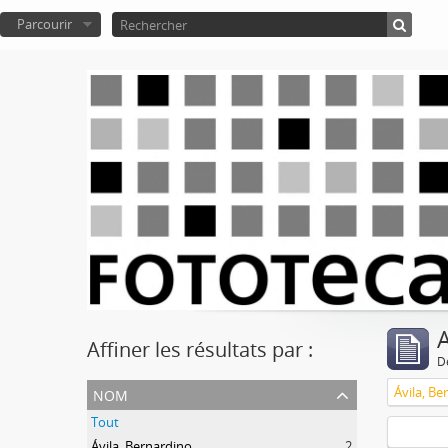
Parcourir
A
Affiner les résultats par :
D
nom
Ávila, Be
Tout
Ávila, Bernardino
2