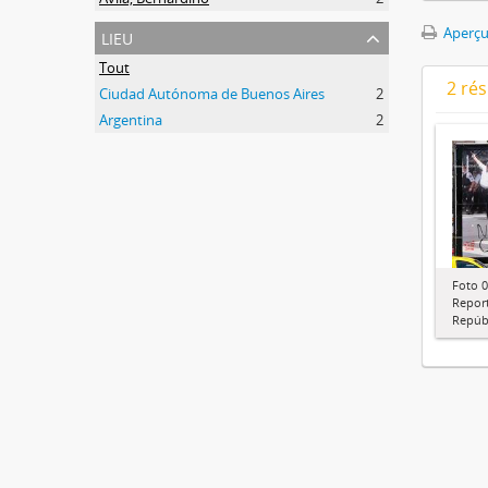
lieu
Aperçu
Tout
2 ré
Ciudad Autónoma de Buenos Aires
2
Argentina
2
Foto 0
Report
Repúbl