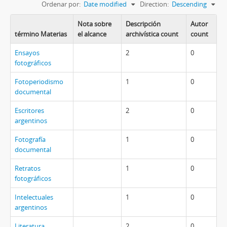
Ordenar por:
Date modified
Direction:
Descending
Nota sobre
Descripción
Autor
término Materias
el alcance
archivística count
count
Ensayos
2
0
fotográficos
Fotoperiodismo
1
0
documental
Escritores
2
0
argentinos
Fotografía
1
0
documental
Retratos
1
0
fotográficos
Intelectuales
1
0
argentinos
Literatura
2
0