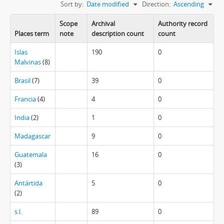
Sort by:
Date modified
Direction:
Ascending
Scope
Archival
Authority record
Places term
note
description count
count
Islas
190
0
Malvinas
(8)
Brasil
(7)
39
0
Francia
(4)
4
0
India
(2)
1
0
Madagascar
9
0
Guatemala
16
0
(3)
Antártida
5
0
(2)
s.l.
89
0