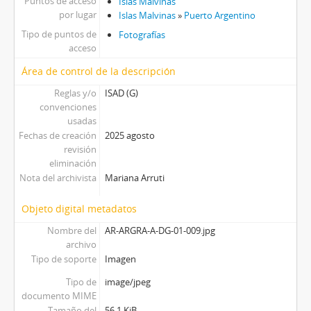
Puntos de acceso
Islas Malvinas
por lugar
Islas Malvinas
»
Puerto Argentino
Tipo de puntos de
Fotografías
acceso
Área de control de la descripción
Reglas y/o
ISAD (G)
convenciones
usadas
Fechas de creación
2025 agosto
revisión
eliminación
Nota del archivista
Mariana Arruti
Objeto digital metadatos
Nombre del
AR-ARGRA-A-DG-01-009.jpg
archivo
Tipo de soporte
Imagen
Tipo de
image/jpeg
documento MIME
Tamaño del
56.1 KiB