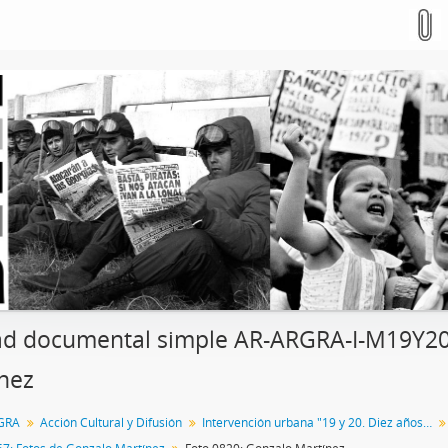
d documental simple AR-ARGRA-I-M19Y20-
nez
GRA
Acción Cultural y Difusión
Intervención urbana "19 y 20. Diez años. Fotoperiodismo en la calle"