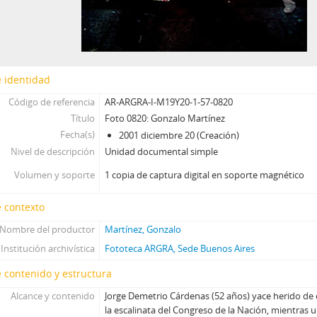
 identidad
Código de referencia
AR-ARGRA-I-M19Y20-1-57-0820
Título
Foto 0820: Gonzalo Martínez
Fecha(s)
2001 diciembre 20 (Creación)
Nivel de descripción
Unidad documental simple
Volumen y soporte
1 copia de captura digital en soporte magnético
 contexto
Nombre del productor
Martínez, Gonzalo
Institución archivística
Fototeca ARGRA, Sede Buenos Aires
 contenido y estructura
Alcance y contenido
Jorge Demetrio Cárdenas (52 años) yace herido de
la escalinata del Congreso de la Nación, mientras un