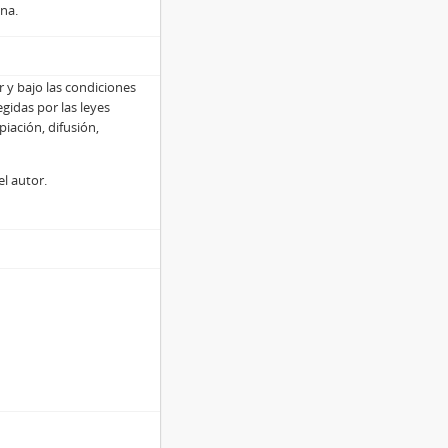
na.
r y bajo las condiciones
egidas por las leyes
iación, difusión,
el autor.