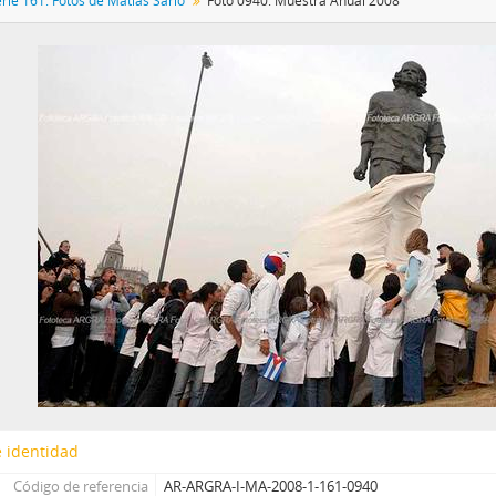
rie 161: Fotos de Matías Sarlo
Foto 0940: Muestra Anual 2008
 identidad
Código de referencia
AR-ARGRA-I-MA-2008-1-161-0940