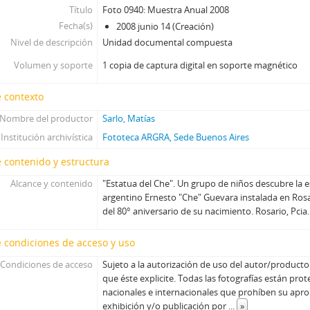
Título
Foto 0940: Muestra Anual 2008
Fecha(s)
2008 junio 14 (Creación)
Nivel de descripción
Unidad documental compuesta
Volumen y soporte
1 copia de captura digital en soporte magnético
 contexto
Nombre del productor
Sarlo, Matías
Institución archivística
Fototeca ARGRA, Sede Buenos Aires
 contenido y estructura
Alcance y contenido
"Estatua del Che". Un grupo de niños descubre la e
argentino Ernesto "Che" Guevara instalada en Ro
del 80° aniversario de su nacimiento. Rosario, Pcia
 condiciones de acceso y uso
Condiciones de acceso
Sujeto a la autorización de uso del autor/producto
que éste explicite. Todas las fotografías están prot
nacionales e internacionales que prohíben su aprop
exhibición y/o publicación por
...
»