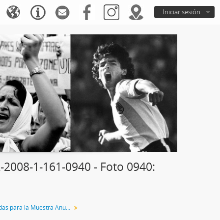
Iniciar sesión
008-1-161-0940 - Foto 0940:
Fotos presentadas para la Muestra Anual XX Edición (período 2008)