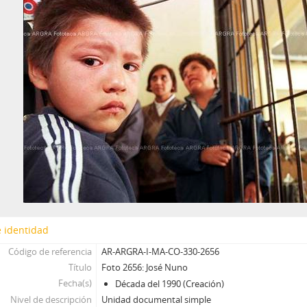
 identidad
Código de referencia
AR-ARGRA-I-MA-CO-330-2656
Título
Foto 2656: José Nuno
Fecha(s)
Década del 1990 (Creación)
Nivel de descripción
Unidad documental simple