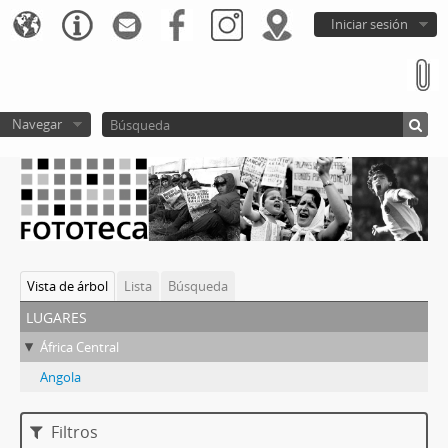
Iniciar sesión
Navegar
Vista de árbol
Lista
Búsqueda
lugares
África Central
Angola
Filtros