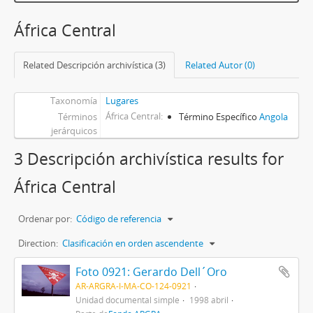
África Central
Related Descripción archivística (3)
Related Autor (0)
Taxonomía
Lugares
África Central
Términos
Término Específico
Angola
jerárquicos
3 Descripción archivística results for
África Central
Ordenar por:
Código de referencia
Direction:
Clasificación en orden ascendente
Foto 0921: Gerardo Dell´Oro
AR-ARGRA-I-MA-CO-124-0921
Unidad documental simple
1998 abril