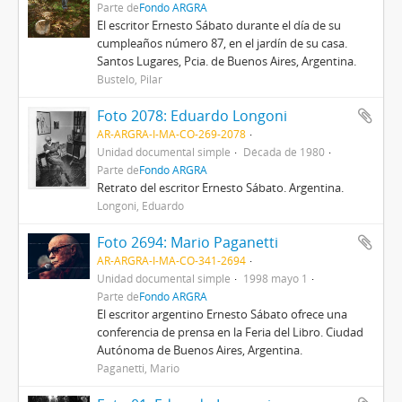
Parte de
Fondo ARGRA
El escritor Ernesto Sábato durante el día de su
cumpleaños número 87, en el jardín de su casa.
Santos Lugares, Pcia. de Buenos Aires, Argentina.
Bustelo, Pilar
Foto 2078: Eduardo Longoni
AR-ARGRA-I-MA-CO-269-2078
Unidad documental simple
Década de 1980
Parte de
Fondo ARGRA
Retrato del escritor Ernesto Sábato. Argentina.
Longoni, Eduardo
Foto 2694: Mario Paganetti
AR-ARGRA-I-MA-CO-341-2694
Unidad documental simple
1998 mayo 1
Parte de
Fondo ARGRA
El escritor argentino Ernesto Sábato ofrece una
conferencia de prensa en la Feria del Libro. Ciudad
Autónoma de Buenos Aires, Argentina.
Paganetti, Mario