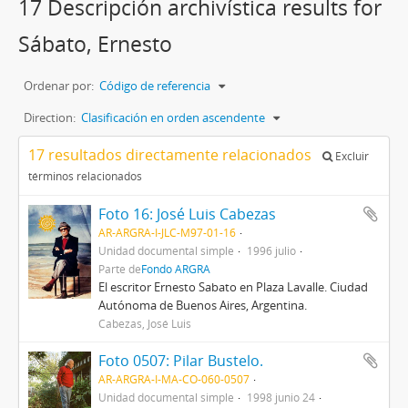
17 Descripción archivística results for
Sábato, Ernesto
Ordenar por:
Código de referencia
Direction:
Clasificación en orden ascendente
17 resultados directamente relacionados
Excluir
términos relacionados
Foto 16: José Luis Cabezas
AR-ARGRA-I-JLC-M97-01-16
Unidad documental simple
1996 julio
Parte de
Fondo ARGRA
El escritor Ernesto Sabato en Plaza Lavalle. Ciudad
Autónoma de Buenos Aires, Argentina.
Cabezas, José Luis
Foto 0507: Pilar Bustelo.
AR-ARGRA-I-MA-CO-060-0507
Unidad documental simple
1998 junio 24