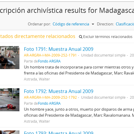
cripción archivística results for Madagasc
Ordenar por:
Código de referencia
Direction:
Clasifica
ltados directamente relacionados
Excluir términos relacionados
Foto 1791: Muestra Anual 2009
AR-ARGRA-I-MA-2009-252-1791
Unidad documental simple
20
Parte de
Fondo ARGRA
Un hombre trata de incorporarse para correr mientras otros 
frente a las oficinas del Presidente de Madagascar, Marc Ra
Astrada, Walter
Foto 1792: Muestra Anual 2009
AR-ARGRA-I-MA-2009-252-1792
Unidad documental simple
20
Parte de
Fondo ARGRA
Un hombre yace, junto a otros, muerto por disparos de arma 
oficinas del Presidente de Madagascar, Marc Ravalomanana. 
Astrada, Walter
Foto 1793: Muestra Anual 2009