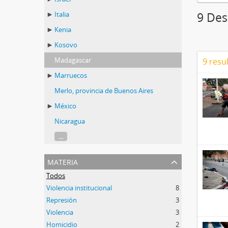
Italia
9 Des
Kenia
Kosovo
Madagascar
9 resu
Marruecos
Merlo, provincia de Buenos Aires
México
Nicaragua
...
materia
Todos
Violencia institucional
8
Represión
3
Violencia
3
Homicidio
2