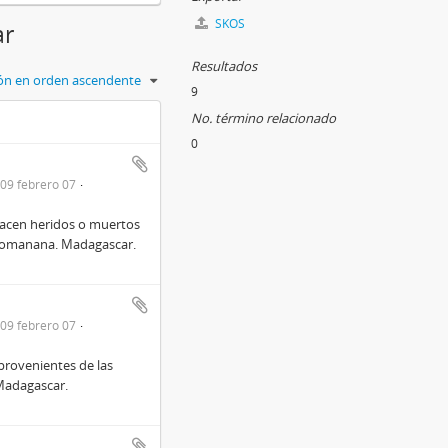
SKOS
ar
Resultados
ción en orden ascendente
9
No. término relacionado
0
09 febrero 07
yacen heridos o muertos
valomanana. Madagascar.
09 febrero 07
provenientes de las
Madagascar.