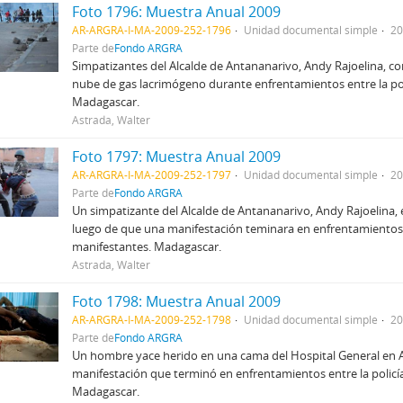
Foto 1796: Muestra Anual 2009
AR-ARGRA-I-MA-2009-252-1796
Unidad documental simple
20
Parte de
Fondo ARGRA
Simpatizantes del Alcalde de Antananarivo, Andy Rajoelina, co
nube de gas lacrimógeno durante enfrentamientos entre la poli
Madagascar.
Astrada, Walter
Foto 1797: Muestra Anual 2009
AR-ARGRA-I-MA-2009-252-1797
Unidad documental simple
20
Parte de
Fondo ARGRA
Un simpatizante del Alcalde de Antananarivo, Andy Rajoelina,
luego de que una manifestación teminara en enfrentamientos en
manifestantes. Madagascar.
Astrada, Walter
Foto 1798: Muestra Anual 2009
AR-ARGRA-I-MA-2009-252-1798
Unidad documental simple
20
Parte de
Fondo ARGRA
Un hombre yace herido en una cama del Hospital General en 
manifestación que terminó en enfrentamientos entre la policía
Madagascar.