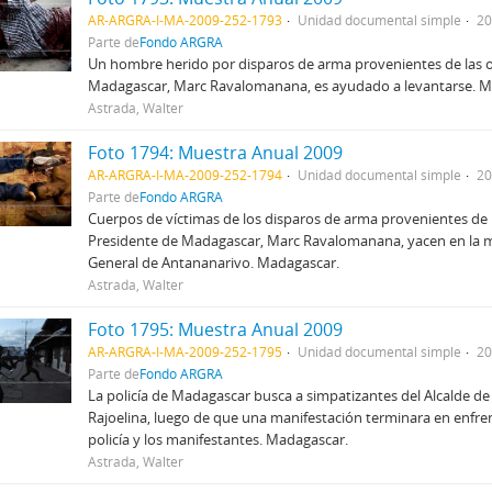
AR-ARGRA-I-MA-2009-252-1793
Unidad documental simple
20
Parte de
Fondo ARGRA
Un hombre herido por disparos de arma provenientes de las of
Madagascar, Marc Ravalomanana, es ayudado a levantarse. M
Astrada, Walter
Foto 1794: Muestra Anual 2009
AR-ARGRA-I-MA-2009-252-1794
Unidad documental simple
20
Parte de
Fondo ARGRA
Cuerpos de víctimas de los disparos de arma provenientes de l
Presidente de Madagascar, Marc Ravalomanana, yacen en la m
General de Antananarivo. Madagascar.
Astrada, Walter
Foto 1795: Muestra Anual 2009
AR-ARGRA-I-MA-2009-252-1795
Unidad documental simple
20
Parte de
Fondo ARGRA
La policía de Madagascar busca a simpatizantes del Alcalde d
Rajoelina, luego de que una manifestación terminara en enfre
policía y los manifestantes. Madagascar.
Astrada, Walter